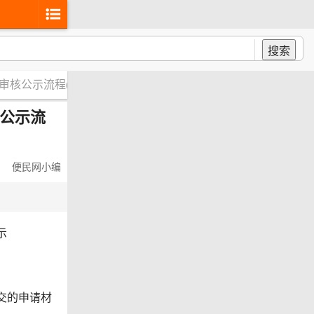
搜索
)审核公示流程(第四批)
核公示流
便民网小编
示
交的申请材