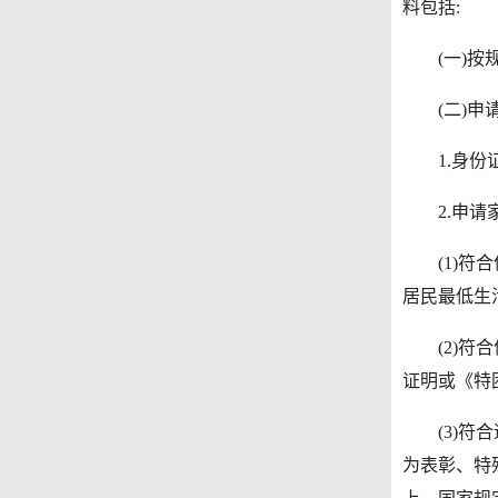
料包括:
(一)按规
(二)申请
1.身份证
2.申请家
(1)符合
居民最低生
(2)符合
证明或《特
(3)符合
为表彰、特