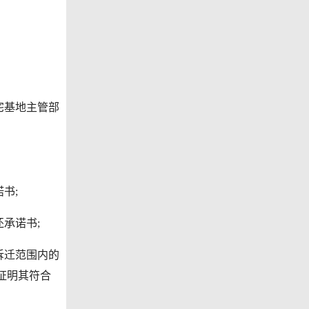
宅基地主管部
书;
承诺书;
拆迁范围内的
证明其符合