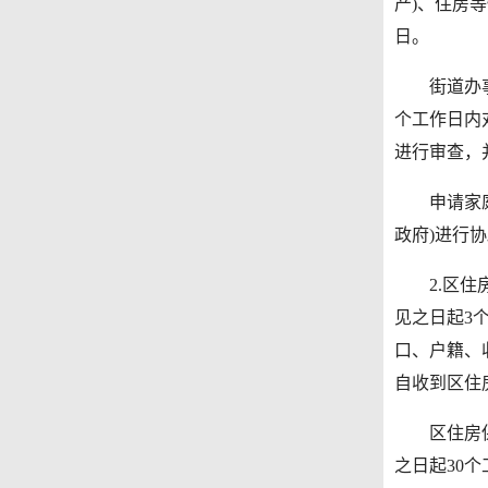
产)、住房
日。
街道办事处
个工作日内
进行审查，
申请家庭实
政府)进行协
2.区住房
见之日起3
口、户籍、
自收到区住
区住房保障
之日起30