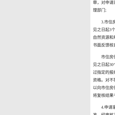
审，对申请
理部门;
3.市住房
见之日起3
自然资源和
书面反馈核
市住房保障
见之日起3
过指定的报
资格。对不
以向市住房
将复核结果
4.申请家
准。经审核