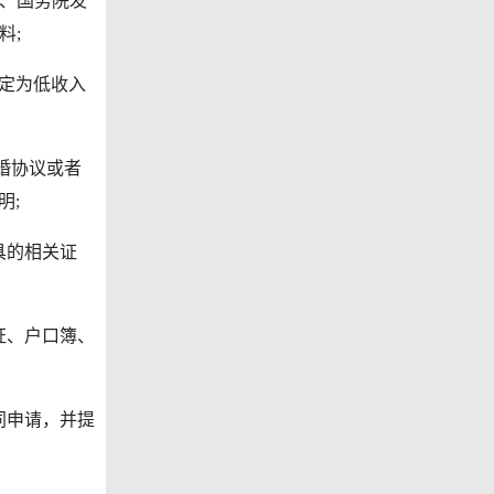
规、国务院发
料;
认定为低收入
婚协议或者
明;
具的相关证
证、户口簿、
同申请，并提