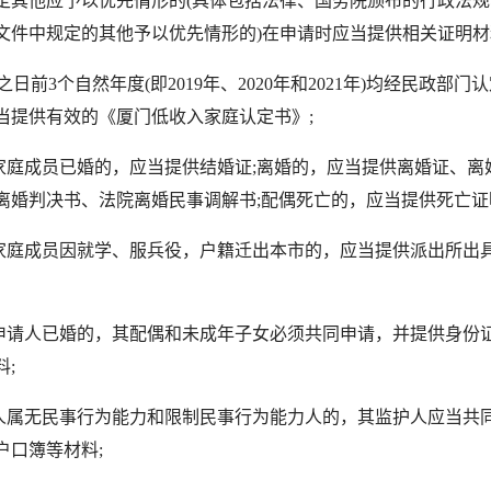
定其他应予以优先情形的(具体包括法律、国务院颁布的行政法
文件中规定的其他予以优先情形的)在申请时应当提供相关证明材
日前3个自然年度(即2019年、2020年和2021年)均经民政部门
当提供有效的《厦门低收入家庭认定书》;
庭成员已婚的，应当提供结婚证;离婚的，应当提供离婚证、离
离婚判决书、法院离婚民事调解书;配偶死亡的，应当提供死亡证
庭成员因就学、服兵役，户籍迁出本市的，应当提供派出所出
请人已婚的，其配偶和未成年子女必须共同申请，并提供身份
;
属无民事行为能力和限制民事行为能力人的，其监护人应当共
户口簿等材料;