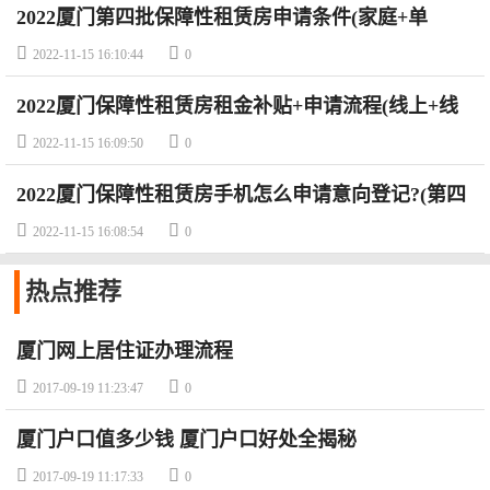
2022厦门第四批保障性租赁房申请条件(家庭+单
身)+房源信息


2022-11-15 16:10:44
0
2022厦门保障性租赁房租金补贴+申请流程(线上+线
下)


2022-11-15 16:09:50
0
2022厦门保障性租赁房手机怎么申请意向登记?(第四
批)摇号后家庭顺序号可以跨批次使用吗?


2022-11-15 16:08:54
0
热点
推荐
厦门网上居住证办理流程


2017-09-19 11:23:47
0
厦门户口值多少钱 厦门户口好处全揭秘


2017-09-19 11:17:33
0