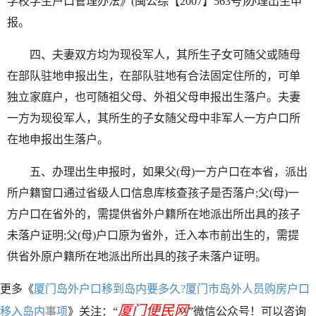
学校学生户口管理办法》(闽公综【2007】563号)办理出生申
报。
四、夫妻双方均为现役军人，其所生子女可随父或随母
在部队驻地申报出生，在部队驻地有合法固定住所的，可单
独立家庭户，也可随祖父母、外祖父母申报出生落户。夫妻
一方为现役军人，其所生的子女随父母中非军人一方户口所
在地申报出生落户。
五、办理出生申报时，如果父(母)一方户口在本省，派出
所户籍窗口通过省级人口信息库核查孩子是否落户;父(母)一
方户口在省外的，需提供省外户籍所在地派出所出具的孩子
未落户证明;父(母)户口原为省外，迁入本市前出生的，需提
供省外原户籍所在地派出所出具的孩子未落户证明。
更多《
厦门岛外户口移到岛内要多久?厦门市岛外人员购房户口
厦门便民网
移入岛内事项
》关注：“
”微信公众号！可以咨询