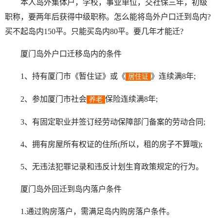
本人岛外集体户，学校，事业单位，交社保三年，初级
职称，要两年后获得中级职称。怎么能将岛外户口迁到岛内?
买不起岛内150平。只能买岛内80平。要几年才能迁?
厦门岛外户口迁移岛内的条件
1、持有厦门市《暂住证》或《
》连续满8年;
居住证
2、参加厦门市社会
保险连续满8年;
养老
3、有固定职业并签订经劳动保障部门备案的劳动合同;
4、拥有房屋所有权证的住所(所以，租的房子不算哦);
5、无违法犯罪记录和违反计划生育政策规定的行为。
厦门岛外回迁到岛内落户条件
1.通过购房落户，需满足岛内购房落户条件。