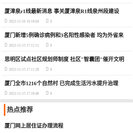
厦漳泉r1线最新消息 事关厦漳泉R1线泉州段建设


2022-11-16 16:19:04
0
厦门新增5例确诊病例和3名阳性感染者 均为外省来
厦人员及其密接


2022-11-15 17:12:11
0
思明区试点社区规划师制度 社区"智囊团"催开文明
之花


2022-11-15 17:11:28
0
厦门全市1216个自然村 已完成生活污水提升治理


2022-11-15 17:10:48
0
热点
推荐
厦门网上居住证办理流程