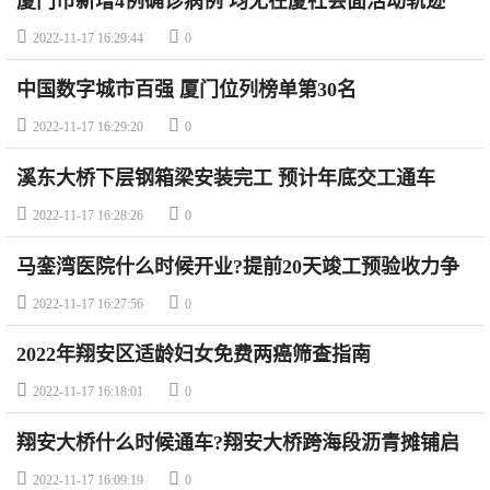
厦门市新增4例确诊病例 均无在厦社会面活动轨迹


2022-11-17 16:29:44
0
中国数字城市百强 厦门位列榜单第30名


2022-11-17 16:29:20
0
溪东大桥下层钢箱梁安装完工 预计年底交工通车


2022-11-17 16:28:26
0
马銮湾医院什么时候开业?提前20天竣工预验收力争
年底达到试运营条件


2022-11-17 16:27:56
0
2022年翔安区适龄妇女免费两癌筛查指南


2022-11-17 16:18:01
0
翔安大桥什么时候通车?翔安大桥跨海段沥青摊铺启
动 力争明年春节前通车


2022-11-17 16:09:19
0