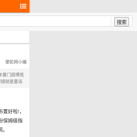
搜索
便民网小编
年厦门园博苑
滤镜就是童话
布置好啦!，
份保姆级指
照。