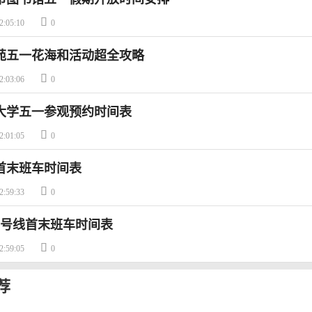

2:05:10
0
博苑五一花海和活动超全攻略

2:03:06
0
门大学五一参观预约时间表

2:01:05
0
T首末班车时间表

2:59:33
0
3号线首末班车时间表

2:59:05
0
荐