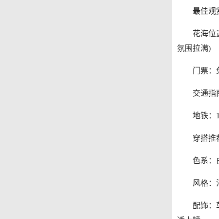
最佳观赏期
花海位置：
氛围拉满)
门票：免
交通指
地铁：1 
穿搭推荐(
色系：白色
风格：法式
配饰：草编