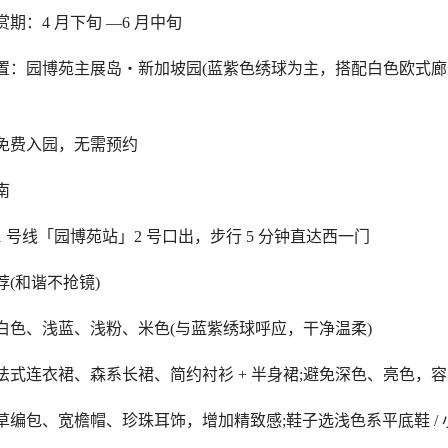
：4 月下旬 —6 月中旬
园博苑主展岛・新加坡园(蓝紫色绣球为主，搭配白色欧式廊
费入园，无需预约
南
号线「园博苑站」2 号口出，步行 5 分钟直达西一门
和谐不抢镜)
、浅蓝、浅粉、米色(与蓝紫绣球呼应，干净温柔)
连衣裙、森系长裙、简约衬衫 + 半身裙;避免深色、亮色，容
包、宽檐帽、珍珠耳饰，增加精致感;鞋子选浅色系平底鞋 / 