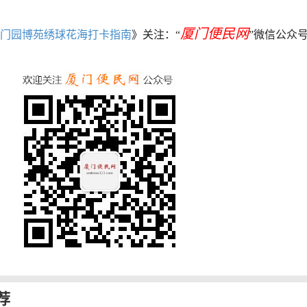
厦门便民网
6厦门园博苑绣球花海打卡指南
》关注：“
”微信公众
荐