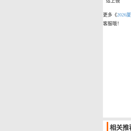
适上镜
更多《
202
客服哦！
相关
推