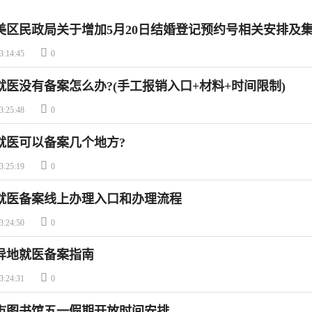
美区民政局关于增加5月20日结婚登记预约号相关安排及

3:14:45
0
就医没有备案怎么办?(手工报销入口+材料+时间限制)

3:25:48
0
就医可以备案几个地方?

3:25:19
0
就医备案线上办理入口和办理流程

3:24:50
0
门异地就医备案指南

3:24:31
0
门市图书馆五一假期开放时间安排