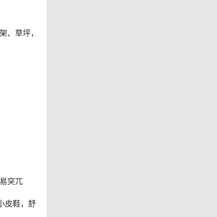
架、草坪，
易突兀
小皮鞋，舒