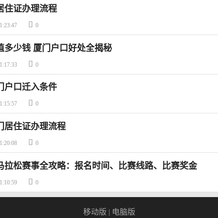
居住证办理流程

1:23:47
0
值多少钱 厦门户口好处全揭秘

1:17:33
0
厦门户口迁入条件

1:15:57
0
厦门居住证办理流程

1:20:08
0
厦门马拉松赛事全攻略：报名时间、比赛线路、比赛奖金

1:10:59
0
移动版
|
电脑版