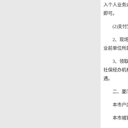
入个人业务
即可。
(2)支付宝
2、现场办
业前单位所
3、领取失
社保经办机
遇。
二、厦门失
本市户口
本市城镇