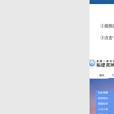
②按照提示
③点击“社