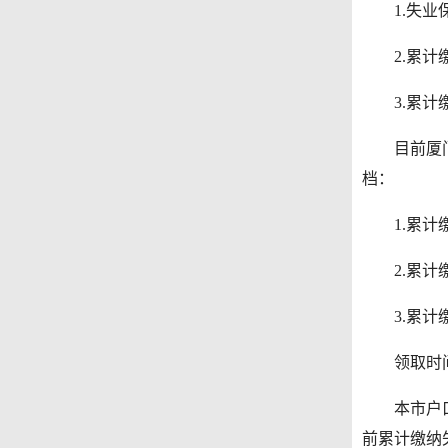
1.失业保
2.累计缴
3.累计缴
目前厦门的
档：
1.累计缴费
2.累计缴费
3.累计缴费
领取时间(
本市户口失
前累计缴纳