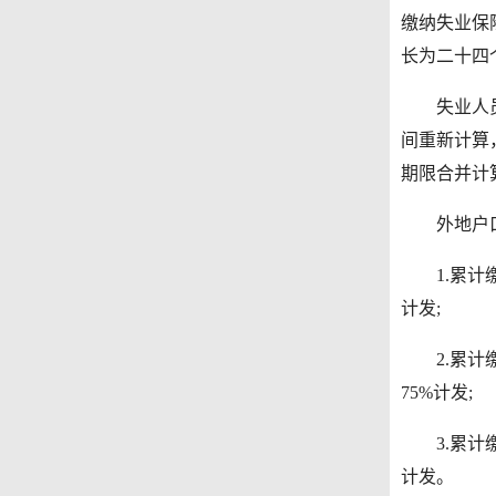
缴纳失业保
长为二十四
失业人员未
间重新计算
期限合并计
外地户口失
1.累计缴
计发;
2.累计缴
75%计发;
3.累计缴
计发。