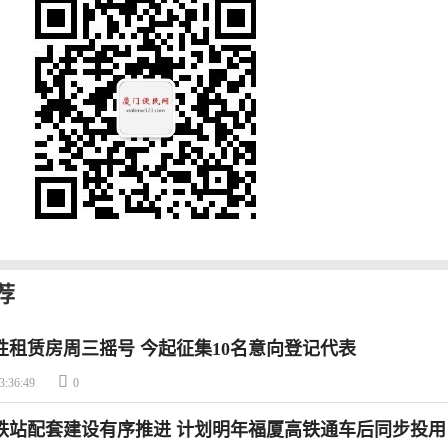
荐
性租赁房周三摇号 今起征集10名意向登记代表

3:36:49
0
铁站配套建设有序推进 计划明年福厦高铁通车后同步投用