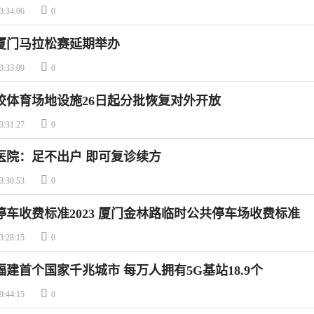

3:34:06
0
发厦门马拉松赛延期举办

3:33:09
0
校体育场地设施26日起分批恢复对外开放

3:31:27
0
医院：足不出户 即可复诊续方

3:30:53
0
停车收费标准2023 厦门金林路临时公共停车场收费标准

3:28:15
0
建首个国家千兆城市 每万人拥有5G基站18.9个

9:44:15
0