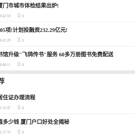
度厦门市城市体检结果出炉!

9:42:18
0
5项!计划投融资232.29亿元!

9:41:29
0
书馆升级"飞鸽传书"服务 60多万册图书免费配送

9:40:11
0
荐
居住证办理流程

1:23:47
0
值多少钱 厦门户口好处全揭秘

1:17:33
0