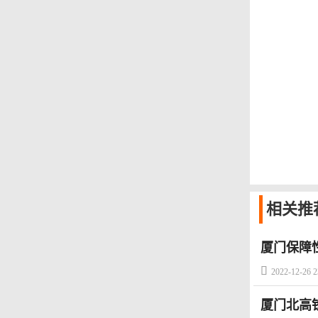
相关
推
厦门保障

2022-12-26 2
厦门北高